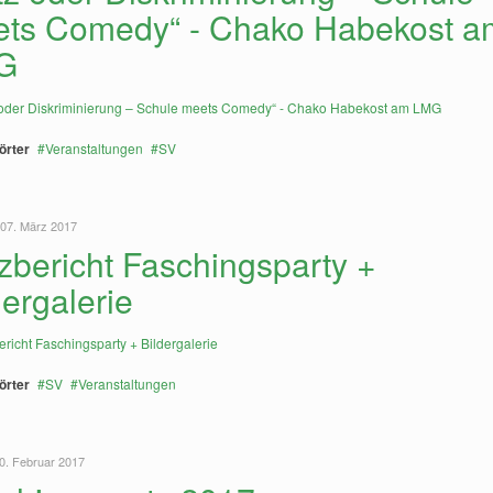
ts Comedy“ - Chako Habekost a
G
örter
Veranstaltungen
SV
 07. März 2017
zbericht Faschingsparty +
dergalerie
örter
SV
Veranstaltungen
0. Februar 2017