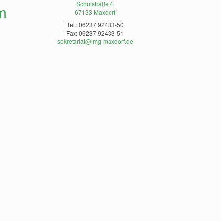
Schulstraße 4
m
67133 Maxdorf
Tel.: 06237 92433-50
Fax: 06237 92433-51
sekretariat@lmg-maxdorf.de