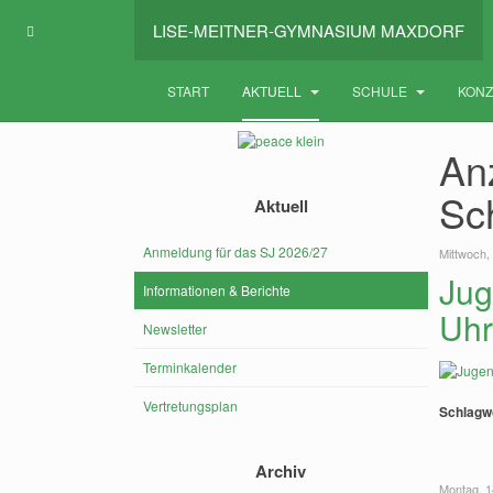
LISE-MEITNER-GYMNASIUM MAXDORF
START
AKTUELL
SCHULE
KON
Anz
Sc
Aktuell
Anmeldung für das SJ 2026/27
Mittwoch,
Jug
Informationen & Berichte
Uhr
Newsletter
Terminkalender
Vertretungsplan
Schlagw
Archiv
Montag, 1