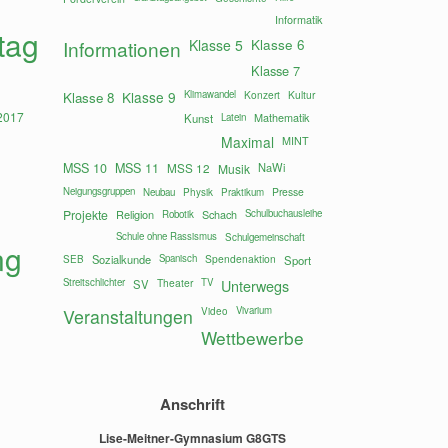
Informatik
tag
Klasse 6
Informationen
Klasse 5
Klasse 7
Klasse 9
Klimawandel
Konzert
Kultur
Klasse 8
Mathematik
Kunst
Latein
Maximal
MINT
MSS 10
MSS 11
MSS 12
NaWi
Musik
Neigungsgruppen
Presse
Neubau
Physik
Praktikum
Projekte
Religion
Schach
Schulbuchausleihe
Robotik
Schule ohne Rassismus
Schulgemeinschaft
ng
Sozialkunde
Spanisch
Spendenaktion
SEB
Sport
Streitschlichter
Theater
TV
Unterwegs
SV
Vivarium
Veranstaltungen
Video
Wettbewerbe
Anschrift
Lise-Meitner-Gymnasium G8GTS