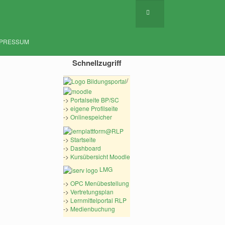
MPRESSUM
Schnellzugriff
/
->
Portalseite BP/SC
->
eigene Profilseite
->
Onlinespeicher
->
Startseite
->
Dashboard
->
Kursübersicht Moodle
LMG
->
OPC Menübestellung
->
Vertretungsplan
->
Lernmittelportal RLP
->
Medienbuchung