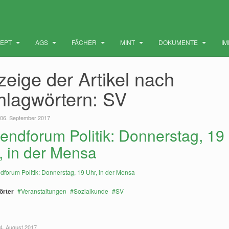
ZEPT
AGS
FÄCHER
MINT
DOKUMENTE
I
eige der Artikel nach
hlagwörtern: SV
 06. September 2017
endforum Politik: Donnerstag, 19
, in der Mensa
örter
Veranstaltungen
Sozialkunde
SV
4. August 2017