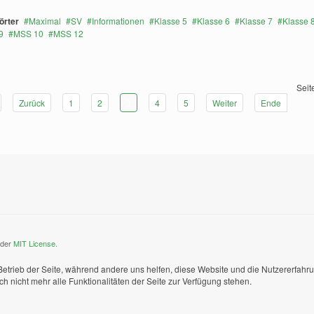
örter
Maximal
SV
Informationen
Klasse 5
Klasse 6
Klasse 7
Klasse 
9
MSS 10
MSS 12
Seit
Zurück
1
2
3
4
5
Weiter
Ende
nder
MIT License.
 Betrieb der Seite, während andere uns helfen, diese Website und die Nutzererfahr
 nicht mehr alle Funktionalitäten der Seite zur Verfügung stehen.