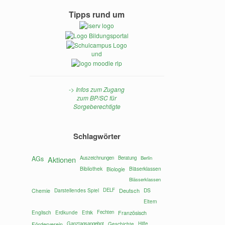
Tipps rund um
und
-> Infos zum Zugang
zum BP/SC für
Sorgeberechtigte
r
Schlagwörter
AGs
Aktionen
Auszeichnungen
Beratung
Berlin
Bibliothek
Bläserklassen
Biologie
Blässerklassen
Darstellendes Spiel
DELF
Deutsch
DS
Chemie
Eltern
Englisch
Fechten
Erdkunde
Ethik
Französisch
Ganztagsangebot
Hilfe
Förderverein
Geschichte