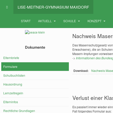
LISE-MEITNER-GYMNASIUM MAXDORF
START
AKTUELL
SCHULE
KONZEPT
Nachweis Maser
Das Masernschutzgesetz vom 1
Dokumente
Erwachsene), die an Schulen 
Masern-Impfungen vorweise
Elternbriefe
->
Informationen des Bundes
Formulare
Download:
Nachweis Mase
Schulbuchlisten
Hausordnung
Lernzeitregeln
Verlust einer Kl
Elterninfos
Es passiert immer wieder einm
Rechtliche Grundlagen
Fall folgendes Formular aus: