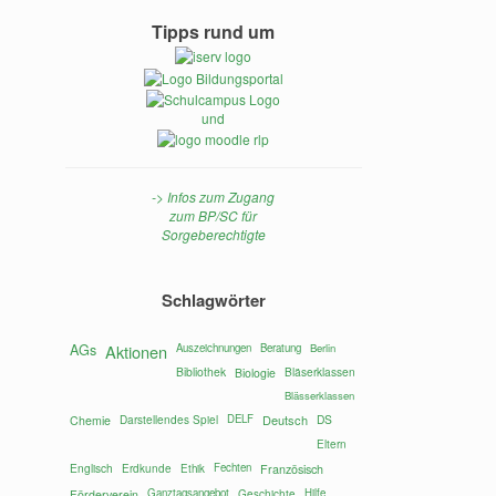
Tipps rund um
und
-> Infos zum Zugang
zum BP/SC für
Sorgeberechtigte
Schlagwörter
AGs
Aktionen
Auszeichnungen
Beratung
Berlin
Bibliothek
Bläserklassen
Biologie
Blässerklassen
Darstellendes Spiel
DELF
Deutsch
DS
Chemie
Eltern
Englisch
Fechten
Erdkunde
Ethik
Französisch
Ganztagsangebot
Hilfe
Förderverein
Geschichte