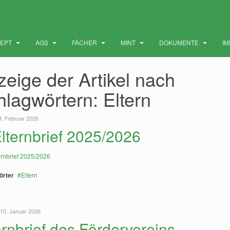
ZEPT
AGS
FÄCHER
MINT
DOKUMENTE
I
eige der Artikel nach
hlagwörtern: Eltern
13. Februar 2026
Elternbrief 2025/2026
örter
Eltern
10. Januar 2026
ernbrief des Fördervereins