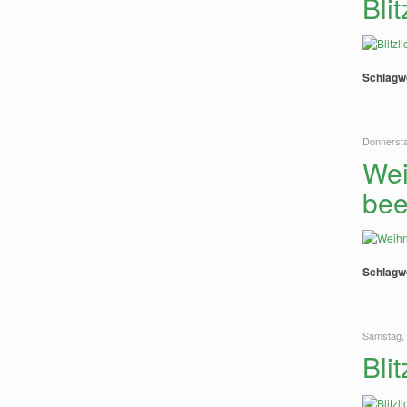
Bli
Schlagw
Donnerst
Wei
bee
Schlagw
Samstag, 
Bli