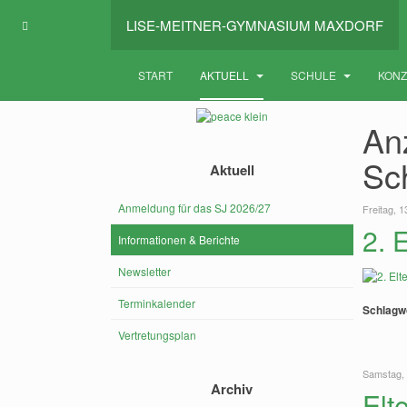
LISE-MEITNER-GYMNASIUM MAXDORF
START
AKTUELL
SCHULE
KON
Anz
Sc
Aktuell
Anmeldung für das SJ 2026/27
Freitag, 
2. 
Informationen & Berichte
Newsletter
Terminkalender
Schlagw
Vertretungsplan
Samstag, 
Archiv
Elt