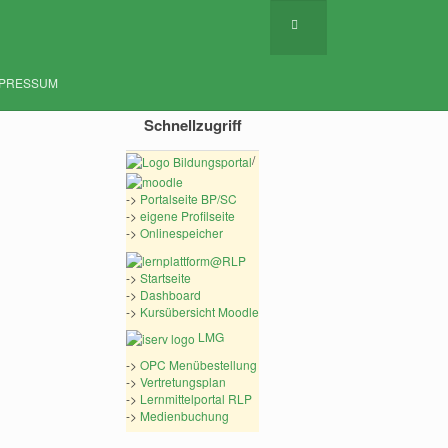
MPRESSUM
Schnellzugriff
/
->
Portalseite BP/SC
->
eigene Profilseite
->
Onlinespeicher
->
Startseite
->
Dashboard
->
Kursübersicht Moodle
LMG
->
OPC Menübestellung
->
Vertretungsplan
->
Lernmittelportal RLP
->
Medienbuchung