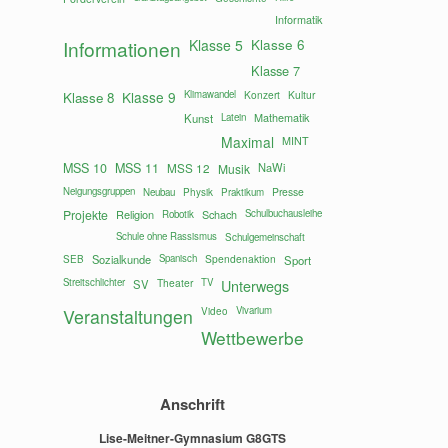
Informatik
Klasse 6
Informationen
Klasse 5
Klasse 7
Klasse 9
Klimawandel
Konzert
Kultur
Klasse 8
Mathematik
Kunst
Latein
Maximal
MINT
MSS 10
MSS 11
MSS 12
NaWi
Musik
Neigungsgruppen
Presse
Neubau
Physik
Praktikum
Projekte
Religion
Schach
Schulbuchausleihe
Robotik
Schule ohne Rassismus
Schulgemeinschaft
Sozialkunde
Spanisch
Spendenaktion
SEB
Sport
Streitschlichter
Theater
TV
Unterwegs
SV
Vivarium
Veranstaltungen
Video
Wettbewerbe
Anschrift
Lise-Meitner-Gymnasium G8GTS