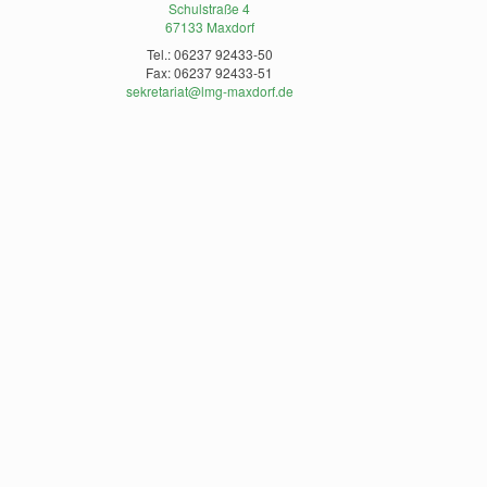
Schulstraße 4
67133 Maxdorf
Tel.: 06237 92433-50
Fax: 06237 92433-51
sekretariat@lmg-maxdorf.de