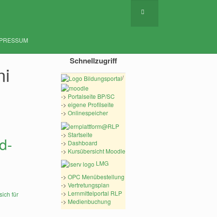
MPRESSUM
Schnellzugriff
ni
/
->
Portalseite BP/SC
->
eigene Profilseite
->
Onlinespeicher
->
Startseite
d-
->
Dashboard
->
Kursübersicht Moodle
LMG
->
OPC Menübestellung
->
Vertretungsplan
->
Lernmittelportal RLP
->
Medienbuchung