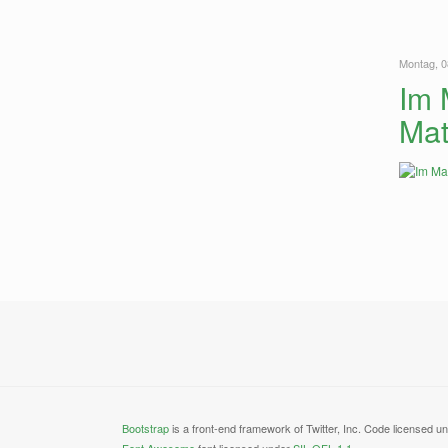
Montag, 0
Im 
Mat
Bootstrap
is a front-end framework of Twitter, Inc. Code licensed u
Font Awesome
font licensed under
SIL OFL 1.1
.