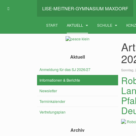
LISE-MEITNER-GYMNASIUM MAXDORF
START
AKTUELL
SCHULE
KON
Art
20
Aktuell
Anmeldung für das SJ 2026/27
Sonntag, 
Rob
Informationen & Berichte
Lan
Newsletter
Pfa
Terminkalender
Deu
Vertretungsplan
Archiv