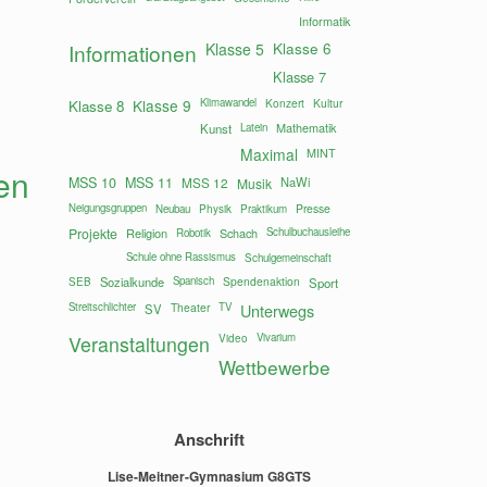
Informatik
Klasse 6
Informationen
Klasse 5
Klasse 7
Klasse 9
Klimawandel
Konzert
Kultur
Klasse 8
Mathematik
Kunst
Latein
Maximal
MINT
en
MSS 10
MSS 11
MSS 12
NaWi
Musik
Neigungsgruppen
Presse
Neubau
Physik
Praktikum
Projekte
Religion
Schach
Schulbuchausleihe
Robotik
Schule ohne Rassismus
Schulgemeinschaft
Sozialkunde
Spanisch
Spendenaktion
SEB
Sport
Streitschlichter
Theater
TV
Unterwegs
SV
Vivarium
Veranstaltungen
Video
Wettbewerbe
Anschrift
Lise-Meitner-Gymnasium G8GTS