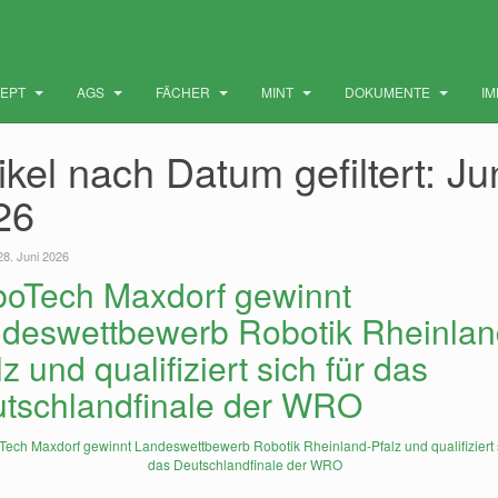
ZEPT
AGS
FÄCHER
MINT
DOKUMENTE
I
ikel nach Datum gefiltert: Ju
26
28. Juni 2026
oTech Maxdorf gewinnt
deswettbewerb Robotik Rheinlan
lz und qualifiziert sich für das
tschlandfinale der WRO