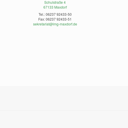
Schulstraße 4
67133 Maxdorf
Tel.: 06237 92433-50
Fax: 06237 92433-51
sekretariat@lmg-maxdorf.de