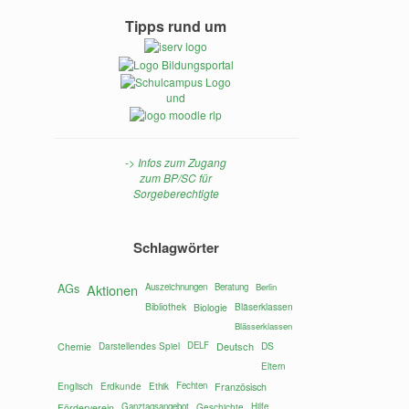
Tipps rund um
und
-> Infos zum Zugang
zum BP/SC für
Sorgeberechtigte
Schlagwörter
AGs
Aktionen
Auszeichnungen
Beratung
Berlin
Bibliothek
Bläserklassen
Biologie
Blässerklassen
Darstellendes Spiel
DELF
Deutsch
DS
Chemie
Eltern
Englisch
Fechten
Erdkunde
Ethik
Französisch
Ganztagsangebot
Hilfe
Förderverein
Geschichte