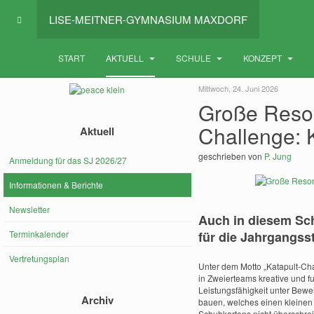
LISE-MEITNER-GYMNASIUM MAXDORF
START
AKTUELL
SCHULE
KONZEPT
Mittwoch, 24. Juni 2026
Große Reson
Challenge: 
Aktuell
geschrieben von
P. Jung
Anmeldung für das SJ 2026/27
Informationen & Berichte
Newsletter
Auch in diesem Sch
Terminkalender
für die Jahrgangsst
Vertretungsplan
Unter dem Motto „Katapult-Cha
in Zweierteams kreative und f
Leistungsfähigkeit unter Beweis
Archiv
bauen, welches einen kleinen B
Schuhkartons nicht überschrei