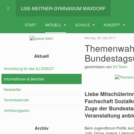
LISE-MEITNER-GYMNASIUM MAXDORF
START
AKTUELL
SCHULE
KONZEPT
Montag, 29. Mai 2017
Themenwahl 
Bundestags
Aktuell
geschrieben von
SV-Team
Anmeldung für das SJ 2026/27
Informationen & Berichte
Newsletter
Liebe Mitschülerin
Terminkalender
Fachschaft Sozialk
Zuge der Bundesta
Vertretungsplan
Veranstaltung anbi
Archiv
Beim Jugendforum Politik, kurz
Julis, Grüne Jugend, Linksjuge