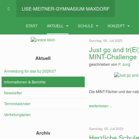
LISE-MEITNER-GYMNASIUM MAXDORF
START
AKTUELL
SCHULE
KONZEPT
Sonntag, 06. Juli 2025
Just go and tr(Ei
MINT-Challenge
Aktuell
geschrieben von
P. Jung
Anmeldung für das SJ 2026/27
Informationen & Berichte
Die MINT-Fächer und der nat
Newsletter
Terminkalender
weiterlesen ...
Vertretungsplan
Samstag, 05. Juli 2025
Archiv
Herzliche Schul