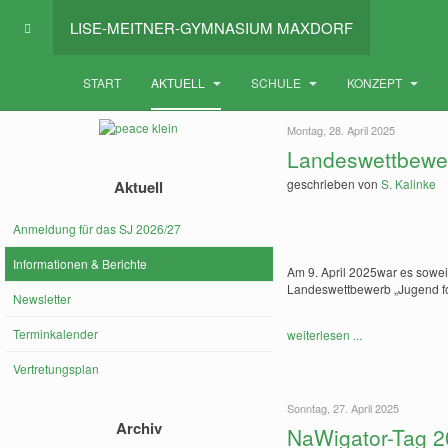
LISE-MEITNER-GYMNASIUM MAXDORF
START
AKTUELL
SCHULE
KONZEPT
Montag, 28. April 2025
Landeswettbewer
geschrieben von
S. Kalinke
Aktuell
Anmeldung für das SJ 2026/27
Informationen & Berichte
Am 9. April 2025war es soweit
Landeswettbewerb „Jugend fo
Newsletter
Terminkalender
weiterlesen ...
Vertretungsplan
Sonntag, 27. April 2025
Archiv
NaWigator-Tag 2