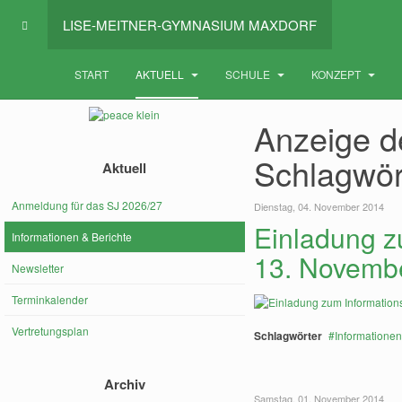
LISE-MEITNER-GYMNASIUM MAXDORF
START
AKTUELL
SCHULE
KONZEPT
Anzeige de
Schlagwör
Aktuell
Anmeldung für das SJ 2026/27
Dienstag, 04. November 2014
Einladung z
Informationen & Berichte
13. Novemb
Newsletter
Terminkalender
Vertretungsplan
Schlagwörter
Informationen
Archiv
Samstag, 01. November 2014