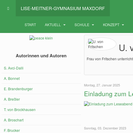
LISE-MEITNER-GYMNASIUM MAXDORF
START
AKTUELL
SCHULE
KONZEPT
U. 
Autorinnen und Autoren
Frau von Fritschen unterric
S. Avci-Dalli
A. Bonnet
Montag, 27. Januar 2025
E. Brandenburger
Einladung zum Le
A. Breßler
T. von Brockhausen
A. Broschart
Sonntag, 03. Dezember 2023
F. Brucker