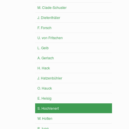
M. Clade-Schuster
J. Diefenthäler
F. Forsch
U. von Fritschen
L. Geib
A. Gerlach
H. Hack
J. Hatzenbühler
O. Hauck
E. Heisig
S. Hochlenert
W. Hotten
P. Jung