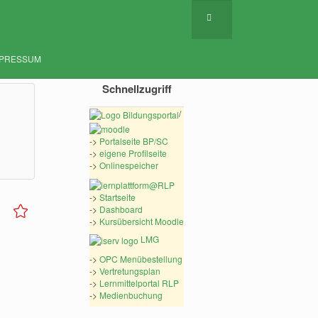
MPRESSUM
Schnellzugriff
/
->
Portalseite BP/SC
->
eigene Profilseite
->
Onlinespeicher
->
Startseite
->
Dashboard
->
Kursübersicht Moodle
LMG
->
OPC Menübestellung
->
Vertretungsplan
->
Lernmittelportal RLP
->
Medienbuchung