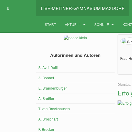
LISE-MEITNER-GYMNASIUM MAXDORF
START
AKTUELL
SCHULE
KON
Autorinnen und Autoren
Frau Ho
S. Avci-Dalli
A. Bonnet
Dienstag, 
E. Brandenburger
Erfo
A. Breßler
T. von Brockhausen
A. Broschart
F. Brucker