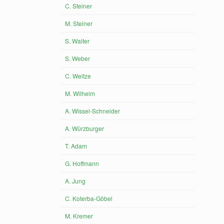
C. Steiner
M. Steiner
S. Walter
S. Weber
C. Weitze
M. Wilhelm
A. Wissel-Schneider
A. Würzburger
T. Adam
G. Hoffmann
A. Jung
C. Koterba-Göbel
M. Kremer