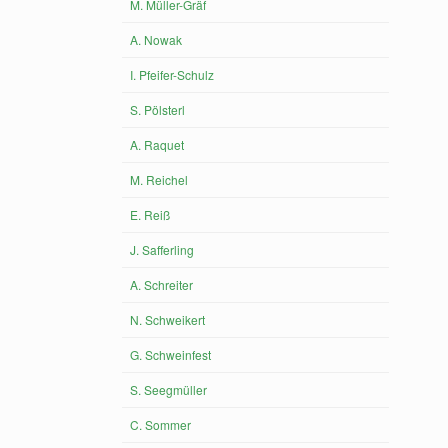
M. Müller-Gräf
A. Nowak
I. Pfeifer-Schulz
S. Pölsterl
A. Raquet
M. Reichel
E. Reiß
J. Safferling
A. Schreiter
N. Schweikert
G. Schweinfest
S. Seegmüller
C. Sommer