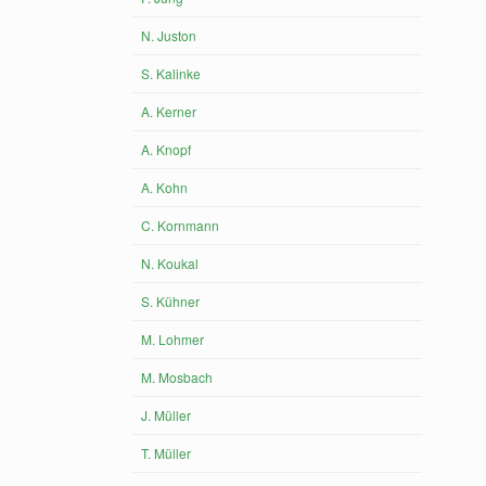
N. Juston
S. Kalinke
A. Kerner
A. Knopf
A. Kohn
C. Kornmann
N. Koukal
S. Kühner
M. Lohmer
M. Mosbach
J. Müller
T. Müller