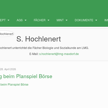
ZEPT
AGS
FÄCHER
MINT
DOKUMENTE
I
S. Hochlenert
chlenert unterrichtet die Fächer Biologie und Sozialkunde am LMG.
E-Mail:
s.hochlenert@lmg-maxdorf.de
28. April 2026
lg beim Planspiel Börse