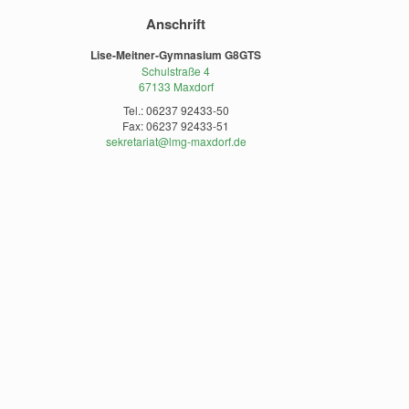
Anschrift
Lise-Meitner-Gymnasium G8GTS
Schulstraße 4
67133 Maxdorf
Tel.: 06237 92433-50
Fax: 06237 92433-51
sekretariat@lmg-maxdorf.de