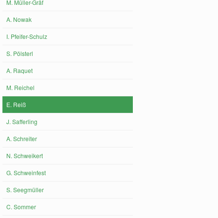
M. Müller-Gräf
A. Nowak
I. Pfeifer-Schulz
S. Pölsterl
A. Raquet
M. Reichel
E. Reiß
J. Safferling
A. Schreiter
N. Schweikert
G. Schweinfest
S. Seegmüller
C. Sommer