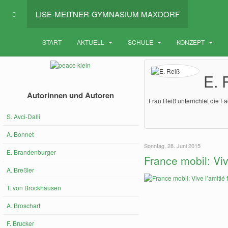
LISE-MEITNER-GYMNASIUM MAXDORF
START
AKTUELL
SCHULE
KONZEPT
E. 
Autorinnen und Autoren
Frau Reiß unterrichtet die 
S. Avci-Dalli
A. Bonnet
Sonntag, 28. Juni 2015
E. Brandenburger
France mobil: Viv
A. Breßler
T. von Brockhausen
A. Broschart
F. Brucker