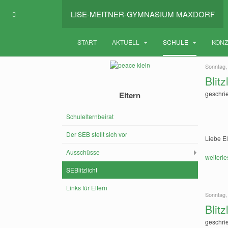
LISE-MEITNER-GYMNASIUM MAXDORF
START
AKTUELL
SCHULE
KON
Sonntag,
Blit
geschri
Eltern
Schulelternbeirat
Der SEB stellt sich vor
Liebe El
Ausschüsse
weiterle
SEBlitzlicht
Links für Eltern
Sonntag,
Blit
geschri