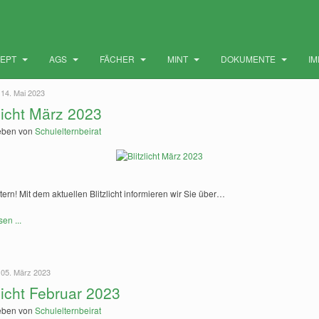
ZEPT
AGS
FÄCHER
MINT
DOKUMENTE
I
 14. Mai 2023
zlicht März 2023
eben von
Schulelternbeirat
tern! Mit dem aktuellen Blitzlicht informieren wir Sie über…
sen ...
 05. März 2023
zlicht Februar 2023
eben von
Schulelternbeirat