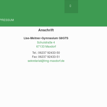
MPRESSUM
Anschrift
Lise-Meitner-Gymnasium G8GTS
Schulstraße 4
67133 Maxdorf
Tel.: 06237 92433-50
Fax: 06237 92433-51
sekretariat@lmg-maxdorf.de