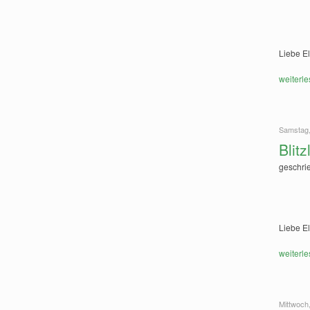
Liebe El
weiterle
Samstag,
Blit
geschri
Liebe El
weiterle
Mittwoch