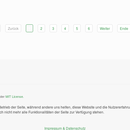
Zurück
1
2
3
4
5
6
Weiter
Ende
nder
MIT License.
 Betrieb der Seite, während andere uns helfen, diese Website und die Nutzererfahr
 nicht mehr alle Funktionalitäten der Seite zur Verfügung stehen.
Impressum & Datenschutz