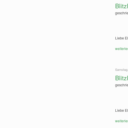
Blit
geschri
Liebe El
weiterle
Samstag,
Blit
geschri
Liebe El
weiterle