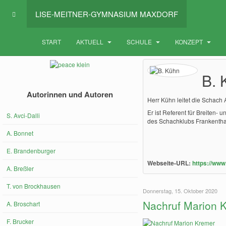
LISE-MEITNER-GYMNASIUM MAXDORF
START
AKTUELL
SCHULE
KONZEPT
B. 
Autorinnen und Autoren
Herr Kühn leitet die Schac
Er ist Referent für Breiten-
S. Avci-Dalli
des Schachklubs Frankenthal
A. Bonnet
E. Brandenburger
Webseite-URL:
https://www
A. Breßler
T. von Brockhausen
Donnerstag, 15. Oktober 2020
Nachruf Marion 
A. Broschart
F. Brucker