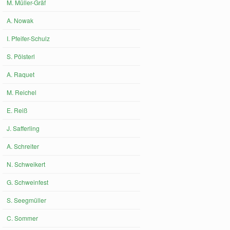
M. Müller-Gräf
A. Nowak
I. Pfeifer-Schulz
S. Pölsterl
A. Raquet
M. Reichel
E. Reiß
J. Safferling
A. Schreiter
N. Schweikert
G. Schweinfest
S. Seegmüller
C. Sommer