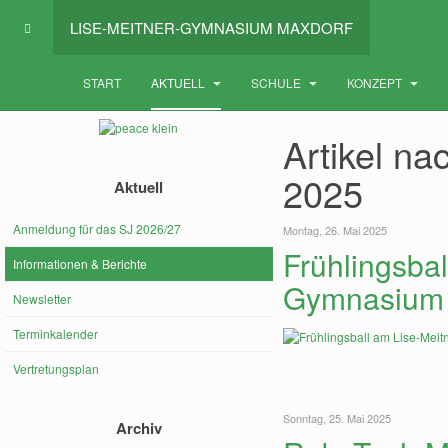
LISE-MEITNER-GYMNASIUM MAXDORF
START
AKTUELL
SCHULE
KONZEPT
Artikel na
2025
Aktuell
Anmeldung für das SJ 2026/27
Montag, 26. Mai 2025
Frühlingsbal
Informationen & Berichte
Gymnasium 
Newsletter
Terminkalender
Vertretungsplan
Sonntag, 25. Mai 2025
Archiv