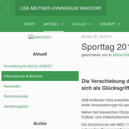
LISE-MEITNER-GYMNASIUM MAXDORF
START
AKTUELL
SCHULE
KONZEPT
Montag, 20. Juli 2015
Sporttag 20
Aktuell
geschrieben von
M. Müller-Grä
Anmeldung für das SJ 2026/27
Informationen & Berichte
Die Verschiebung d
Newsletter
sich als Glücksgriff
Terminkalender
Statt brütender Hitze erwart
beste Voraussetzungen für spo
Vertretungsplan
Neben den klassischen Diszip
Fußball- und Völkerballturniere
Archiv
Die Schüler/innen der MSS 11 