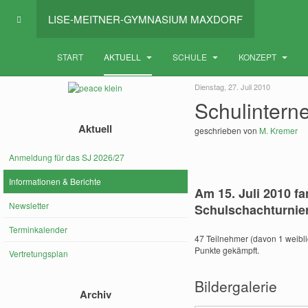
LISE-MEITNER-GYMNASIUM MAXDORF
START
AKTUELL
SCHULE
KONZEPT
Dienstag, 27. Juli 2010
Schulintern
Aktuell
geschrieben von
M. Kremer
Anmeldung für das SJ 2026/27
Informationen & Berichte
Am 15. Juli 2010 f
Newsletter
Schulschachturnie
Terminkalender
47 Teilnehmer (davon 1 weibl
Punkte gekämpft.
Vertretungsplan
Bildergalerie
Archiv