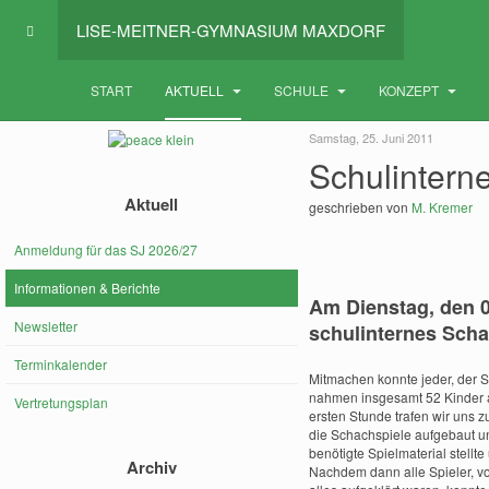
LISE-MEITNER-GYMNASIUM MAXDORF
START
AKTUELL
SCHULE
KONZEPT
Samstag, 25. Juni 2011
Schulintern
Aktuell
geschrieben von
M. Kremer
Anmeldung für das SJ 2026/27
Informationen & Berichte
Am Dienstag, den 0
Newsletter
schulinternes Schac
Terminkalender
Mitmachen konnte jeder, der S
nahmen insgesamt 52 Kinder au
Vertretungsplan
ersten Stunde trafen wir uns z
die Schachspiele aufgebaut un
benötigte Spielmaterial stell
Archiv
Nachdem dann alle Spieler, vo