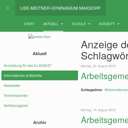
LISE-MEITNER-GYMNASIUM MAXDORF
START
AKTUELL
SCHULE
KONZEPT
Anzeige de
Schlagwör
Aktuell
Anmeldung für das SJ 2026/27
Montag, 20. August 2018
Arbeitsgeme
Informationen & Berichte
Newsletter
Schlagwörter
Informationen
Terminkalender
Vertretungsplan
Montag, 13. August 2018
Arbeitsgeme
Archiv