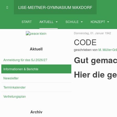
LISE-MEITNER-GYMNASIUM MAXDORF
START
AKTUELL
SCHULE
KONZEPT
Donnerstag, 01. Januar 1942
CODE
Aktuell
geschrieben von
M. Müller-Grä
Gut gemac
Anmeldung für das SJ 2026/27
Informationen & Berichte
Hier die ge
Newsletter
Terminkalender
Vertretungsplan
Archiv