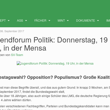
ZEPT
AGS
FÄCHER
MINT
DOKUMENTE
I
 06. September 2017
endforum Politik: Donnerstag, 19
, in der Mensa
eben von
SV-Team
stagswahl? Opposition? Populismus? Große Koalit
liest man diese Begriffe überall, und das aus gutem Grund: In knapp 3 Wochen, am 
September 2017, findet die Bundestagswahl statt,
alle über 18 Jährigen, also auch einige Schüler des LMG, die deutsche Regierung fü
 4 Jahre wählen dürfen.
ielen verschiedenen Fachbegriffen, Parteien und Bundestagskandidaten kann man