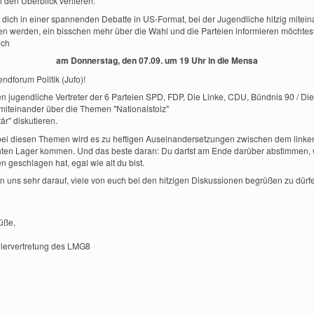
l den Überblick verlieren.
dich in einer spannenden Debatte in US-Format, bei der Jugendliche hitzig mitei
ren werden, ein bisschen mehr über die Wahl und die Parteien informieren möchtes
och
am Donnerstag, den 07.09. um 19 Uhr in die Mensa
ndforum Politik (Jufo)!
n jugendliche Vertreter der 6 Parteien SPD, FDP, Die Linke, CDU, Bündnis 90 / Di
miteinander über die Themen "Nationalstolz"
tär" diskutieren.
ei diesen Themen wird es zu heftigen Auseinandersetzungen zwischen dem linke
ten Lager kommen. Und das beste daran: Du darfst am Ende darüber abstimmen, 
n geschlagen hat, egal wie alt du bist.
en uns sehr darauf, viele von euch bei den hitzigen Diskussionen begrüßen zu dürf
üße,
lervertretung des LMG8