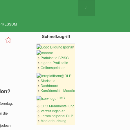
MPRESSUM
Schnellzugriff
/
->
Portalseite BP/SC
->
eigene Profilseite
->
Onlinespeicher
->
Startseite
->
Dashboard
ion?
->
Kursübersicht Moodle
LMG
Sonntag,
->
OPC Menübestellung
->
Vertretungsplan
r die
->
Lernmittelportal RLP
->
Medienbuchung
 jedoch