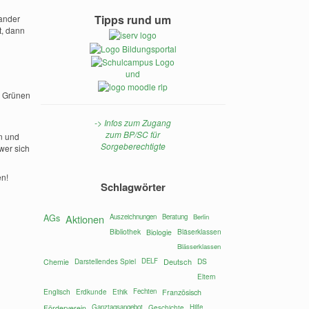
Tipps rund um
nander
t, dann
und
e Grünen
-> Infos zum Zugang
zum BP/SC für
n und
Sorgeberechtigte
wer sich
en!
Schlagwörter
AGs
Aktionen
Auszeichnungen
Beratung
Berlin
Bibliothek
Bläserklassen
Biologie
Blässerklassen
Darstellendes Spiel
DELF
Deutsch
DS
Chemie
Eltern
Englisch
Fechten
Erdkunde
Ethik
Französisch
Ganztagsangebot
Hilfe
Förderverein
Geschichte