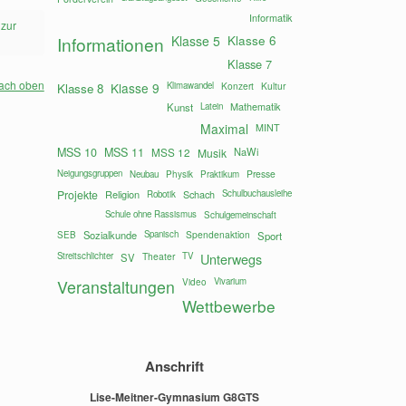
Informatik
 zur
Klasse 6
Informationen
Klasse 5
Klasse 7
ach oben
Klasse 9
Klimawandel
Konzert
Kultur
Klasse 8
Mathematik
Kunst
Latein
Maximal
MINT
MSS 10
MSS 11
MSS 12
NaWi
Musik
Neigungsgruppen
Presse
Neubau
Physik
Praktikum
Projekte
Religion
Schach
Schulbuchausleihe
Robotik
Schule ohne Rassismus
Schulgemeinschaft
Sozialkunde
Spanisch
Spendenaktion
SEB
Sport
Streitschlichter
Theater
TV
Unterwegs
SV
Vivarium
Veranstaltungen
Video
Wettbewerbe
Anschrift
Lise-Meitner-Gymnasium G8GTS