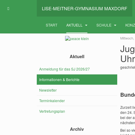
LISE-MEITNER-GYMNASIUM MAXDORF
START
AKTUELL
SCHULE
KON
Mittwoch,
Jug
Uhr
Aktuell
geschri
Anmeldung für das SJ 2026/27
Informationen & Berichte
Newsletter
Bunde
Terminkalender
Zurzeit 
Vertretungsplan
den 24. 
bei der 
nächsten
Archiv
Bei so v