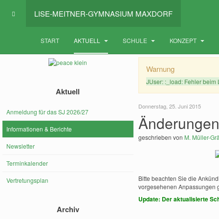
LISE-MEITNER-GYMNASIUM MAXDORF
START
AKTUELL
SCHULE
KONZEPT
Warnung
JUser: :_load: Fehler beim 
Aktuell
Donnerstag, 25. Juni 2015
Anmeldung für das SJ 2026/27
Änderungen 
Informationen & Berichte
geschrieben von
M. Müller-Grä
Newsletter
Terminkalender
Bitte beachten Sie die Ankünd
Vertretungsplan
vorgesehenen Anpassungen ge
Update: Der aktualisierte Sc
Archiv