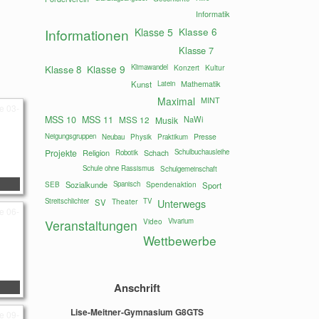
Informatik
Klasse 6
Informationen
Klasse 5
Klasse 7
Klasse 9
Klimawandel
Konzert
Kultur
Klasse 8
Mathematik
Kunst
Latein
Maximal
MINT
MSS 10
MSS 11
MSS 12
NaWi
Musik
Neigungsgruppen
Presse
Neubau
Physik
Praktikum
Projekte
Religion
Schach
Schulbuchausleihe
Robotik
Schule ohne Rassismus
Schulgemeinschaft
Sozialkunde
Spanisch
Spendenaktion
SEB
Sport
Streitschlichter
Theater
TV
Unterwegs
SV
Vivarium
Veranstaltungen
Video
Wettbewerbe
Anschrift
Lise-Meitner-Gymnasium G8GTS