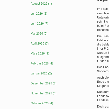
August 2026 (1)
Im Laufe
verschie
Juli 2026 (2)
Untergrü
schriftl
Juni 2026 (7)
beim Reg
Besucher
Mai 2026 (5)
Die Präs
Erlebnis
April 2026 (7)
die beid
ihrer Prä
wurden S
März 2026 (8)
ausgebre
für den S
Februar 2026 (4)
Das Ende
Sonderpr
Januar 2026 (2)
Auch die
Ende die
Dezember 2025 (3)
Sieger d
Nun dürf
November 2025 (4)
Landeswe
Landessi
Oktober 2025 (4)
Doch ega