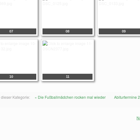
07
08
09
10
11
 dieser Kategorie:
« Die Fußballmädchen rocken mal wieder
Abiturtermine 
N