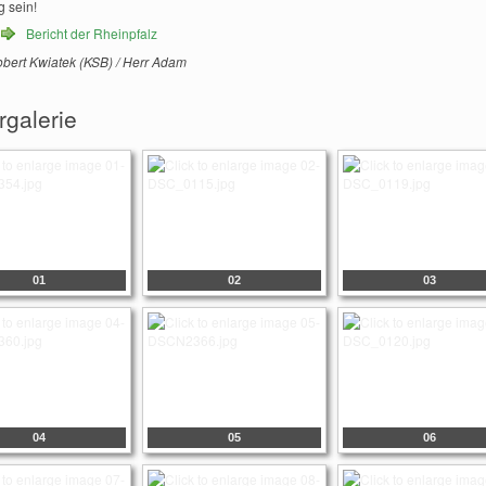
g sein!
Bericht der Rheinpfalz
obert Kwiatek (KSB) / Herr Adam
rgalerie
01
02
03
04
05
06