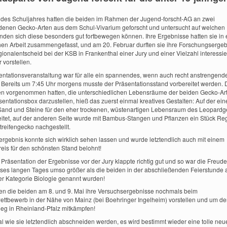
 des Schuljahres hatten die beiden im Rahmen der Jugend-forscht-AG an zwei
denen Gecko-Arten aus dem Schul-Vivarium geforscht und untersucht auf welchen
nden sich diese besonders gut fortbewegen können. Ihre Ergebnisse hatten sie in 
ichen Arbeit zusammengefasst, und am 20. Februar durften sie ihre Forschungserge
ionalentscheid bei der KSB in Frankenthal einer Jury und einer Vielzahl interessie
 vorstellen.
entationsveranstaltung war für alle ein spannendes, wenn auch recht anstrengend
. Bereits um 7:45 Uhr morgens musste der Präsentationsstand vorbereitet werden. 
en vorgenommen hatten, die unterschiedlichen Lebensräume der beiden Gecko-Art
sentationsbox darzustellen, hieß das zuerst einmal kreatives Gestalten: Auf der ein
and und Steine für den eher trockenen, wüstenartigen Lebensraum des Leopard
itet, auf der anderen Seite wurde mit Bambus-Stangen und Pflanzen ein Stück R
treifengecko nachgestellt.
rgebnis konnte sich wirklich sehen lassen und wurde letztendlich auch mit einem
eis für den schönsten Stand belohnt!
 Präsentation der Ergebnisse vor der Jury klappte richtig gut und so war die Freud
ses langen Tages umso größer als die beiden in der abschließenden Feierstunde 
er Kategorie Biologie genannt wurden!
en die beiden am 8. und 9. Mai ihre Versuchsergebnisse nochmals beim
ttbewerb in der Nähe von Mainz (bei Boehringer Ingelheim) vorstellen und um d
eg in Rheinland-Pfalz mitkämpfen!
l wie sie letztendlich abschneiden werden, es wird bestimmt wieder eine tolle neu