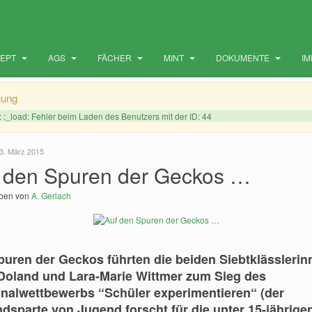
ZEPT
AGS
FÄCHER
MINT
DOKUMENTE
I
nung
: :_load: Fehler beim Laden des Benutzers mit der ID: 44
3. März 2015
 den Spuren der Geckos …
eben von
A. Gerlach
puren der Geckos führten die beiden Siebtklässlerin
Doland und Lara-Marie Wittmer zum Sieg des
nalwettbewerbs “Schüler experimentieren“ (der
dsparte von Jugend forscht für die unter 15-jährigen