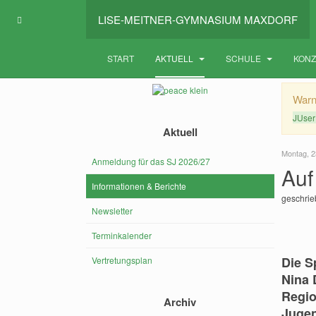
LISE-MEITNER-GYMNASIUM MAXDORF
START
AKTUELL
SCHULE
KON
War
JUser
Aktuell
Montag, 2
Anmeldung für das SJ 2026/27
Auf
Informationen & Berichte
geschri
Newsletter
Terminkalender
Die S
Vertretungsplan
Nina 
Regio
Archiv
Jugen