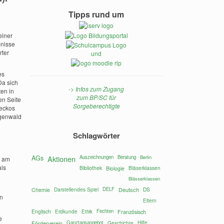
Tipps rund um
einer
bnisse
rter
und
es
Da sich
-> Infos zum Zugang
en in
zum BP/SC für
en Seite
Sorgeberechtigte
geckos
egenwald
Schlagwörter
AGs
Aktionen
Auszeichnungen
Beratung
Berlin
e am
als
Bibliothek
Bläserklassen
Biologie
Blässerklassen
Darstellendes Spiel
DELF
Deutsch
DS
Chemie
en
Eltern
Englisch
Fechten
Erdkunde
Ethik
Französisch
e
Ganztagsangebot
Hilfe
Förderverein
Geschichte