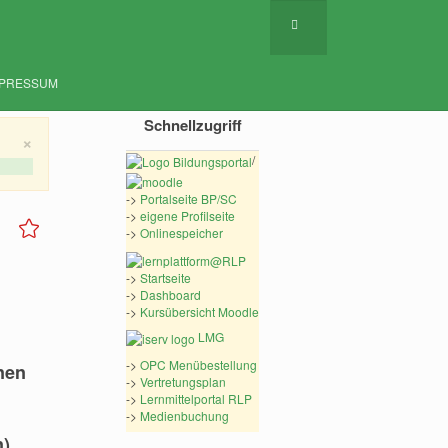
MPRESSUM
Schnellzugriff
×
/
->
Portalseite BP/SC
->
eigene Profilseite
->
Onlinespeicher
->
Startseite
->
Dashboard
->
Kursübersicht Moodle
LMG
->
OPC Menübestellung
nen
->
Vertretungsplan
->
Lernmittelportal RLP
->
Medienbuchung
).