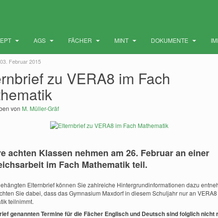
ZEPT
AGS
FÄCHER
MINT
DOKUMENTE
I
 03. Februar 2015
ernbrief zu VERA8 im Fach
hematik
eben von
M. Müller-Gräf
e achten Klassen nehmen am 26. Februar an einer
eichsarbeit im Fach Mathematik teil.
hängten Elternbrief können Sie zahlreiche Hintergrundinformationen dazu entn
achten Sie dabei, dass das Gymnasium Maxdorf in diesem Schuljahr nur an VERA8
ik teilnimmt.
rief genannten Termine für die Fächer Englisch und Deutsch sind folglich nicht 