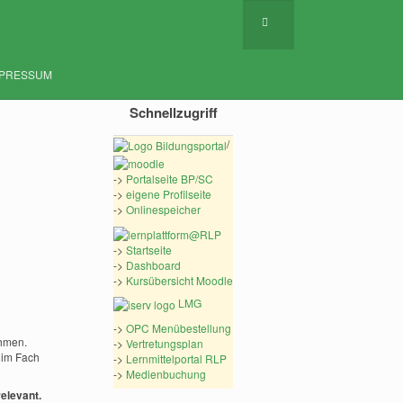
MPRESSUM
Schnellzugriff
/
->
Portalseite BP/SC
->
eigene Profilseite
->
Onlinespeicher
->
Startseite
->
Dashboard
->
Kursübersicht Moodle
LMG
->
OPC Menübestellung
ehmen.
->
Vertretungsplan
 im Fach
->
Lernmittelportal RLP
->
Medienbuchung
relevant.