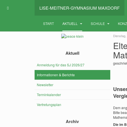
LISE-MEITNER-GYMNASIUM MAXDORF
START
AKTUELL
SCHULE
KON
Dienstag,
Elt
Mat
Aktuell
geschri
Anmeldung für das SJ 2026/27
Informationen & Berichte
Newsletter
Unser
Terminkalender
Vergl
Vertretungsplan
Dem ange
Bitte be
Mathemat
Archiv
Die im B