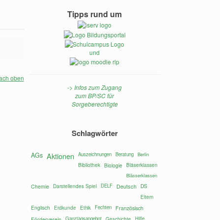
Tipps rund um
m
und
ach oben
-> Infos zum Zugang
zum BP/SC für
Sorgeberechtigte
Schlagwörter
AGs
Aktionen
Auszeichnungen
Beratung
Berlin
Bibliothek
Bläserklassen
Biologie
Blässerklassen
Darstellendes Spiel
DELF
Deutsch
DS
Chemie
Eltern
Englisch
Fechten
Erdkunde
Ethik
Französisch
Ganztagsangebot
Hilfe
Förderverein
Geschichte