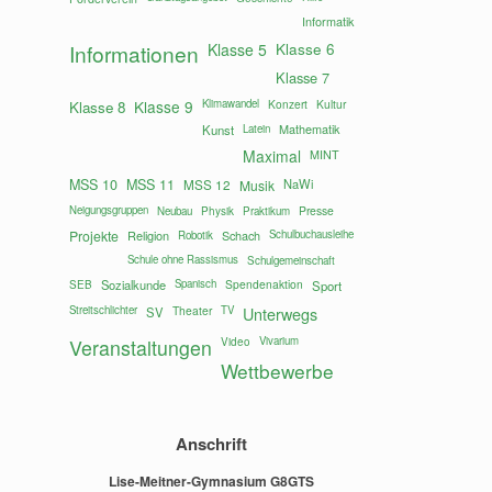
Informatik
Klasse 6
Informationen
Klasse 5
Klasse 7
Klasse 9
Klimawandel
Konzert
Kultur
Klasse 8
Mathematik
Kunst
Latein
Maximal
MINT
MSS 10
MSS 11
MSS 12
NaWi
Musik
Neigungsgruppen
Presse
Neubau
Physik
Praktikum
Projekte
Religion
Schach
Schulbuchausleihe
Robotik
Schule ohne Rassismus
Schulgemeinschaft
Sozialkunde
Spanisch
Spendenaktion
SEB
Sport
Streitschlichter
Theater
TV
Unterwegs
SV
Vivarium
Veranstaltungen
Video
Wettbewerbe
Anschrift
Lise-Meitner-Gymnasium G8GTS