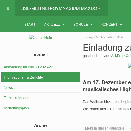
LISE-MEITNER-GYMNASIUM MAXDORF
START
AKTUELL
SCHULE
KONZEPT
Freitag, 05. Dezember 2014
Einladung 
Aktuell
geschrieben von
M. Müller-Grä
Anmeldung für das SJ 2026/27
Informationen & Berichte
Am 17. Dezember er
Newsletter
musikalisches High
Terminkalender
Das Weihnachtskonzert beginnt
Vertretungsplan
Wir freuen uns auf Ihr zahlre
Archiv
Mehr in dieser Kategorie: