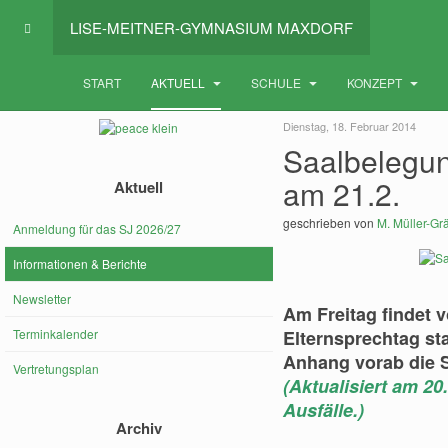
LISE-MEITNER-GYMNASIUM MAXDORF
START
AKTUELL
SCHULE
KONZEPT
Dienstag, 18. Februar 2014
Saalbelegun
am 21.2.
Aktuell
geschrieben von
M. Müller-Grä
Anmeldung für das SJ 2026/27
Informationen & Berichte
Newsletter
Am Freitag findet v
Terminkalender
Elternsprechtag st
Anhang vorab die 
Vertretungsplan
(Aktualisiert am 20
Ausfälle.)
Archiv