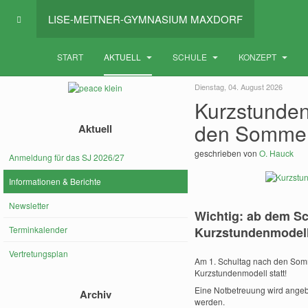
LISE-MEITNER-GYMNASIUM MAXDORF
START
AKTUELL
SCHULE
KONZEPT
Dienstag, 04. August 2026
Kurzstunden
den Sommer
Aktuell
geschrieben von
O. Hauck
Anmeldung für das SJ 2026/27
Informationen & Berichte
Newsletter
Wichtig: ab dem Sc
Terminkalender
Kurzstundenmodell
Vertretungsplan
Am 1. Schultag nach den Somme
Kurzstundenmodell statt!
Eine Notbetreuung wird angeb
Archiv
werden.