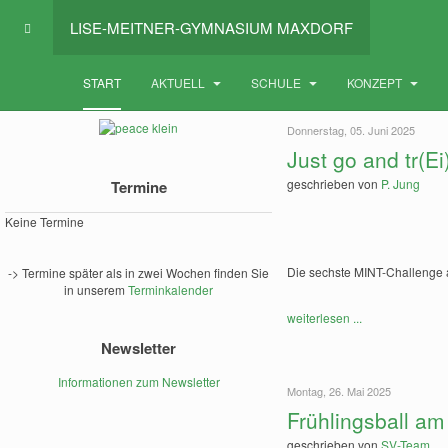
LISE-MEITNER-GYMNASIUM MAXDORF
START
AKTUELL
SCHULE
KONZEPT
Donnerstag, 05. Juni 2025
Just go and tr(Ei)
geschrieben von
P. Jung
Termine
Keine Termine
Die sechste MINT-Challenge
-> Termine später als in zwei Wochen finden Sie
in unserem
Terminkalender
weiterlesen ...
Newsletter
Informationen zum Newsletter
Montag, 26. Mai 2025
Frühlingsball a
geschrieben von
SV-Team