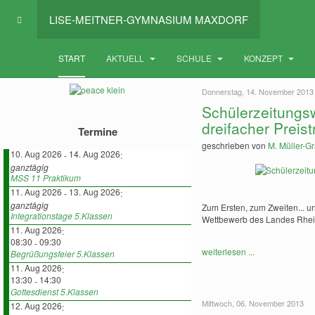
LISE-MEITNER-GYMNASIUM MAXDORF
START
AKTUELL
SCHULE
KONZEPT
Donnerstag, 14. November 2013
Schülerzeitungs
dreifacher Preist
Termine
geschrieben von
M. Müller-Gr
10. Aug 2026
14. Aug 2026
-
:
ganztägig
MSS 11 Praktikum
11. Aug 2026
13. Aug 2026
-
:
ganztägig
Zum Ersten, zum Zweiten... u
Integrationstage 5.Klassen
Wettbewerb des Landes Rheinl
11. Aug 2026
:
08:30
09:30
-
weiterlesen ...
Begrüßungsfeier 5.Klassen
11. Aug 2026
:
13:30
14:30
-
Gottesdienst 5.Klassen
Mittwoch, 06. November 2013
12. Aug 2026
: