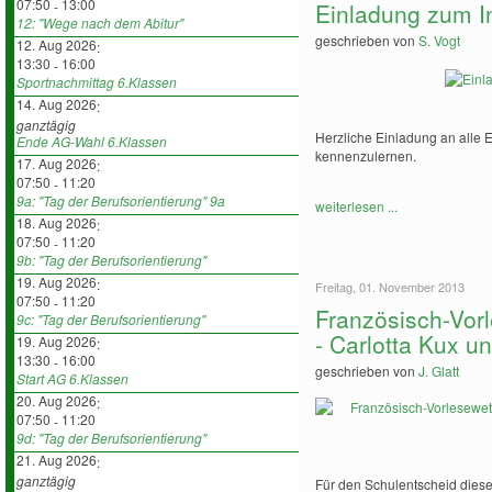
07:50
13:00
-
Einladung zum I
12: "Wege nach dem Abitur"
geschrieben von
S. Vogt
12. Aug 2026
:
13:30
16:00
-
Sportnachmittag 6.Klassen
14. Aug 2026
:
ganztägig
Herzliche Einladung an alle 
Ende AG-Wahl 6.Klassen
kennenzulernen.
17. Aug 2026
:
07:50
11:20
-
9a: "Tag der Berufsorientierung" 9a
weiterlesen ...
18. Aug 2026
:
07:50
11:20
-
9b: "Tag der Berufsorientierung"
19. Aug 2026
:
Freitag, 01. November 2013
07:50
11:20
-
Französisch-Vor
9c: "Tag der Berufsorientierung"
- Carlotta Kux u
19. Aug 2026
:
13:30
16:00
-
geschrieben von
J. Glatt
Start AG 6.Klassen
20. Aug 2026
:
07:50
11:20
-
9d: "Tag der Berufsorientierung"
21. Aug 2026
:
ganztägig
Für den Schulentscheid dies