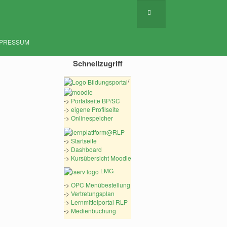
MPRESSUM
Schnellzugriff
/
->
Portalseite BP/SC
->
eigene Profilseite
->
Onlinespeicher
->
Startseite
->
Dashboard
->
Kursübersicht Moodle
LMG
->
OPC Menübestellung
->
Vertretungsplan
->
Lernmittelportal RLP
->
Medienbuchung