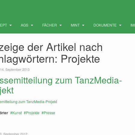
ZEPT
AGS
FÄCHER
MINT
DOKUMENTE
I
eige der Artikel nach
hlagwörtern: Projekte
 14. September 2013
ssemitteilung zum TanzMedia-
jekt
örter
Kunst
Projekte
Presse
0. September 2012