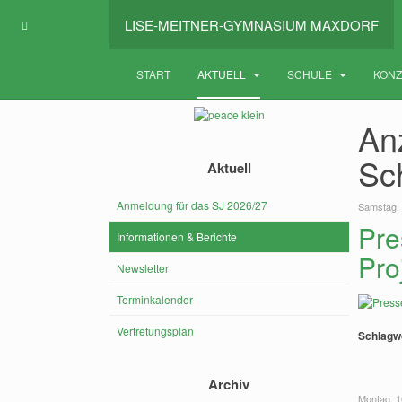
LISE-MEITNER-GYMNASIUM MAXDORF
START
AKTUELL
SCHULE
KON
Anz
Sc
Aktuell
Anmeldung für das SJ 2026/27
Samstag,
Pre
Informationen & Berichte
Pro
Newsletter
Terminkalender
Vertretungsplan
Schlagw
Archiv
Montag, 1