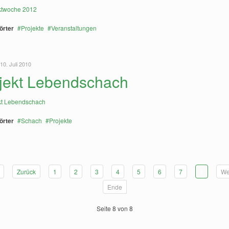
örter
Projekte
Veranstaltungen
10. Juli 2010
jekt Lebendschach
örter
Schach
Projekte
Zurück
1
2
3
4
5
6
7
8
We
Ende
Seite 8 von 8