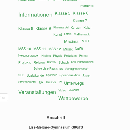
Informatik
Klasse 6
Informationen
Klasse 5
Klasse 7
Klasse 9
Klimawandel
Konzert
Kultur
Klasse 8
Mathematik
Kunst
Latein
Maximal
MINT
MSS 10
MSS 11
MSS 12
NaWi
Musik
Neigungsgruppen
Presse
Neubau
Physik
Praktikum
Projekte
Religion
Schach
Schulbuchausleihe
Robotik
Schule ohne Rassismus
Schulgemeinschaft
Sozialkunde
Spanisch
Spendenaktion
SEB
Sport
Streitschlichter
Theater
TV
Unterwegs
SV
Vivarium
Veranstaltungen
Video
Wettbewerbe
iter
Anschrift
Lise-Meitner-Gymnasium G8GTS