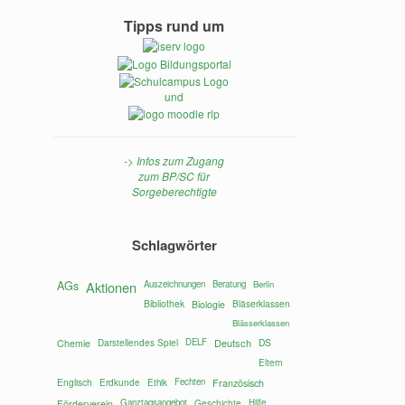
Tipps rund um
und
-> Infos zum Zugang
zum BP/SC für
b
Sorgeberechtigte
Schlagwörter
AGs
Aktionen
Auszeichnungen
Beratung
Berlin
Bibliothek
Bläserklassen
Biologie
Blässerklassen
Darstellendes Spiel
DELF
Deutsch
DS
Chemie
Eltern
Englisch
Fechten
Erdkunde
Ethik
Französisch
Ganztagsangebot
Hilfe
Förderverein
Geschichte