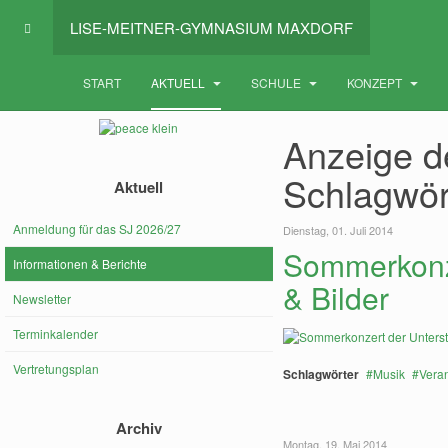
LISE-MEITNER-GYMNASIUM MAXDORF
START
AKTUELL
SCHULE
KONZEPT
Anzeige de
Schlagwör
Aktuell
Anmeldung für das SJ 2026/27
Dienstag, 01. Juli 2014
Sommerkonze
Informationen & Berichte
& Bilder
Newsletter
Terminkalender
Vertretungsplan
Schlagwörter
Musik
Vera
Archiv
Montag, 19. Mai 2014